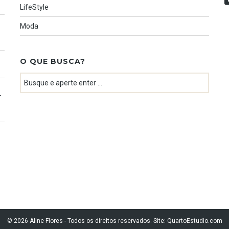
LifeStyle
Moda
O QUE BUSCA?
–
© 2026 Aline Flores - Todos os direitos reservados. Site:
QuartoEstudio.com