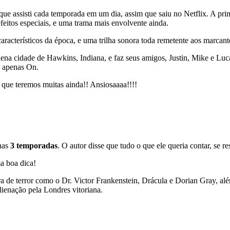
 que assisti cada temporada em um dia, assim que saiu no Netflix. A pr
itos especiais, e uma trama mais envolvente ainda.
aracterísticos da época, e uma trilha sonora toda remetente aos marcant
na cidade de Hawkins, Indiana, e faz seus amigos, Justin, Mike e Luc
u apenas On.
que teremos muitas ainda!! Ansiosaaaa!!!!
enas
3 temporadas
. O autor disse que tudo o que ele queria contar, se r
ma boa dica!
ura de terror como o Dr. Victor Frankenstein, Drácula e Dorian Gray, a
lienação pela Londres vitoriana.