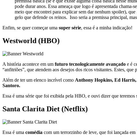
premissa básica (se é que existe alguma coisa básica nesse m
pode durar anos. Essa ameaça que logo é apresentada chama-se
meio que encontrei para explicar sem dar nenhum spoiler), que
gelo que defende os reinos. Isso seria a premissa principal, m
Enfim, se quer começar uma
super série
, essa é a minha indicação!
Westworld (HBO)
A história acontece em um
futuro tecnologicamente avançado
e é c
“anfitriões”, que atendem aos desejos dos ricos visitantes. Estes, que
Além de ter um elenco incrível como
Anthony Hopkins, Ed Harris,
Santoro.
Essa é uma série que foi exibida pela HBO, e ouvi dizer que teremo
Santa Clarita Diet (Netflix)
Essa é uma
comédia
com um terrorzinho de leve, que foi lançada em