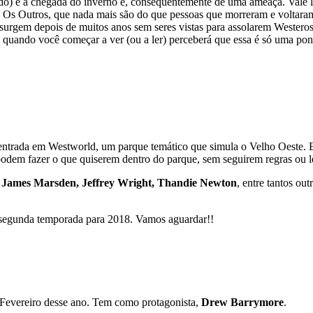
undo) é a chegada do inverno e, consequentemente de uma ameaça. Vale
 Os Outros, que nada mais são do que pessoas que morreram e voltaram
 surgem depois de muitos anos sem seres vistas para assolarem Wester
as quando você começar a ver (ou a ler) perceberá que essa é só uma po
entrada em Westworld, um parque temático que simula o Velho Oeste.
 podem fazer o que quiserem dentro do parque, sem seguirem regras ou le
 James Marsden, Jeffrey Wright, Thandie Newton
, entre tantos ou
s segunda temporada para 2018. Vamos aguardar!!
 Fevereiro desse ano. Tem como protagonista,
Drew Barrymore
.