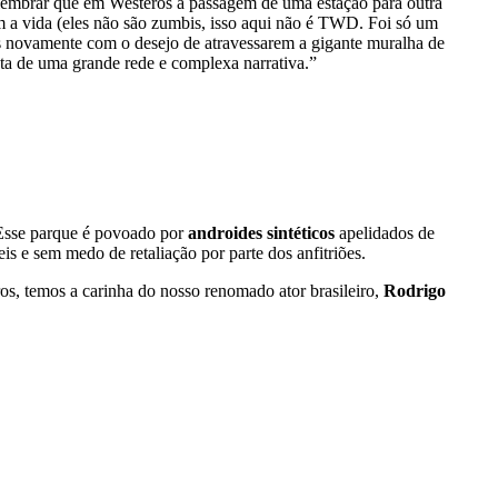
 lembrar que em Westeros a passagem de uma estação para outra
 a vida (eles não são zumbis, isso aqui não é TWD. Foi só um
os novamente com o desejo de atravessarem a gigante muralha de
nta de uma grande rede e complexa narrativa.”
 Esse parque é povoado por
androides sintéticos
apelidados de
is e sem medo de retaliação por parte dos anfitriões.
tros, temos a carinha do nosso renomado ator brasileiro,
Rodrigo