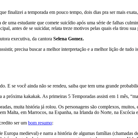
que finalizei a temporada em pouco tempo, dois dias pra ser mais exata
ia de uma estudante que comete suicídio após uma série de falhas culmin
l, antes de se suicidar, relata treze motivos pelas quais ela tirou sua 
dutora executiva, da cantora
Selena Gomez.
sistir, precisa buscar a melhor interpretação e a melhor lição de tudo i
ando. E se você ainda não se rendeu, saiba que tem uma grande probabili
 a próxima kakakak. As primeiras 5 Temporadas assisti em 1 mês, “ma
oradas, muita história já rolou. Os personagens são complexos, muitos
, em Malta, em Marrocos, na Espanha, na Irlanda do Norte, na Escócia 
acredito ser um
bom resumo
:
Europa medieval) e narra a história de algumas famílias (chamadas de ca