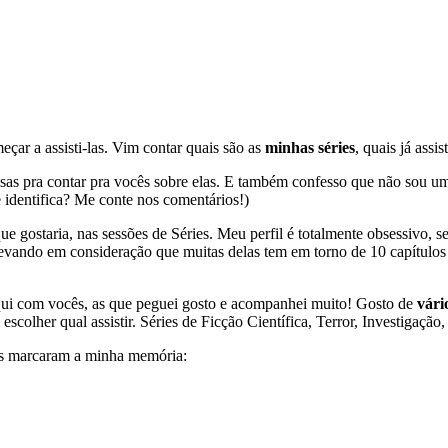
ar a assisti-las. Vim contar quais são as
minhas séries
, quais já assi
isas pra contar pra vocês sobre elas. E também confesso que não sou u
 identifica? Me conte nos comentários!)
que gostaria, nas sessões de Séries. Meu perfil é totalmente obsessivo,
vando em consideração que muitas delas tem em torno de 10 capítulos
 aqui com vocês, as que peguei gosto e acompanhei muito! Gosto de
vári
colher qual assistir. Séries de Ficção Científica, Terror, Investigaç
is marcaram a minha memória: