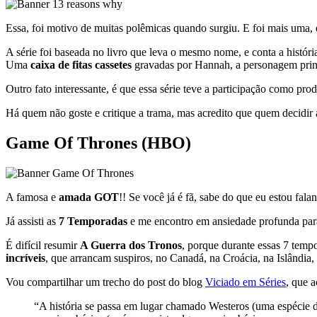
Essa, foi motivo de muitas polêmicas quando surgiu. E foi mais uma, 
A série foi baseada no livro que leva o mesmo nome, e conta a histór
Uma
caixa de fitas cassetes
gravadas por Hannah, a personagem principa
Outro fato interessante, é que essa série teve a participação como pro
Há quem não goste e critique a trama, mas acredito que quem decidir as
Game Of Thrones (HBO)
A famosa e
amada GOT
!! Se você já é fã, sabe do que eu estou fal
Já assisti as
7 Temporadas
e me encontro em ansiedade profunda para
É difícil resumir
A Guerra dos Tronos
, porque durante essas 7 temp
incríveis
, que arrancam suspiros, no Canadá, na Croácia, na Islândia
Vou compartilhar um trecho do post do blog
Viciado em Séries
, que 
“A história se passa em lugar chamado Westeros (uma espécie de 