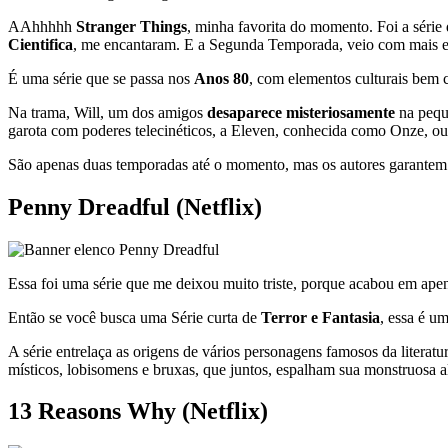
AAhhhhh
Stranger Things
, minha favorita do momento. Foi a série
Cientifica
, me encantaram. E a Segunda Temporada, veio com mais efe
É uma série que se passa nos
Anos 80
, com elementos culturais bem c
Na trama, Will, um dos amigos
desaparece misteriosamente
na peque
garota com poderes telecinéticos, a Eleven, conhecida como Onze, o
São apenas duas temporadas até o momento, mas os autores garantem 
Penny Dreadful (Netflix)
Essa foi uma série que me deixou muito triste, porque acabou em ap
Então se você busca uma Série curta de
Terror e Fantasia
, essa é u
A série entrelaça as origens de vários personagens famosos da literat
místicos, lobisomens e bruxas, que juntos, espalham sua monstruosa a
13 Reasons Why (Netflix)