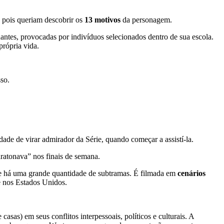
, pois queriam descobrir os
13 motivos
da personagem.
antes, provocadas por indivíduos selecionados dentro de sua escola.
própria vida.
sso.
dade de virar admirador da Série, quando começar a assistí-la.
ratonava” nos finais de semana.
, e há uma grande quantidade de subtramas. É filmada em
cenários
e nos Estados Unidos.
sas) em seus conflitos interpessoais, políticos e culturais. A